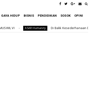
GAYA HIDUP
BISNIS
PENDIDIKAN
SOSOK
OPINI
Di Balik Kesederhanaan Dayah Bustanus Salami, Kepedulia
umanity