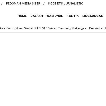
PEDOMAN MEDIA SIBER
KODE ETIK JURNALISTIK
HOME
DAERAH
NASIONAL
POLITIK
LINGKUNGAN
RAPI 01.10 Aceh Tamiang Matangkan Persiapan MUSWIL VI
ASAR H