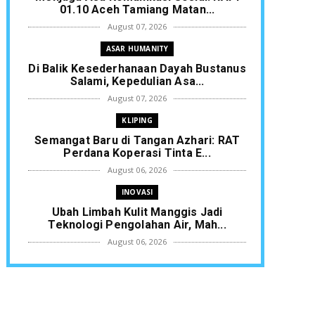
01.10 Aceh Tamiang Matan...
August 07, 2026
ASAR HUMANITY
Di Balik Kesederhanaan Dayah Bustanus
Salami, Kepedulian Asa...
August 07, 2026
KLIPING
Semangat Baru di Tangan Azhari: RAT
Perdana Koperasi Tinta E...
August 06, 2026
INOVASI
Ubah Limbah Kulit Manggis Jadi
Teknologi Pengolahan Air, Mah...
August 06, 2026
KLIPING
Rakernis SDM Polda Aceh, Polres Aceh
Timur Raih Dua Pengharg...
August 05, 2026