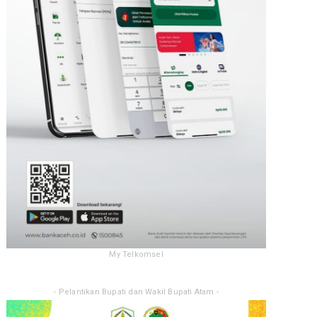
My Telkomsel
- Pelantikan Bupati dan Wakil Bupati Atam -