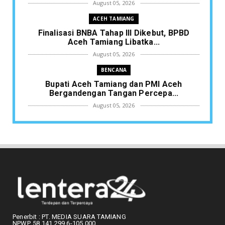
August 05, 2026
ACEH TAMIANG
Finalisasi BNBA Tahap III Dikebut, BPBD
Aceh Tamiang Libatka...
August 05, 2026
BENCANA
Bupati Aceh Tamiang dan PMI Aceh
Bergandengan Tangan Percepa...
August 05, 2026
KLIPING
Pemkot Langsa Kebut Penertiban Pasar
Induk, Pedagang Diminta...
August 05, 2026
KESEMRAWUTAN PASAR
Mengurai Kesemrawutan Pasar Langsa:
Pemko Buka Jalur Lalin, ...
August 04, 2026
Penerbit : PT. MEDIA SUARA TAMIANG
NPWP. 58.141.299.6-105.000
ACEH MENGAJAR