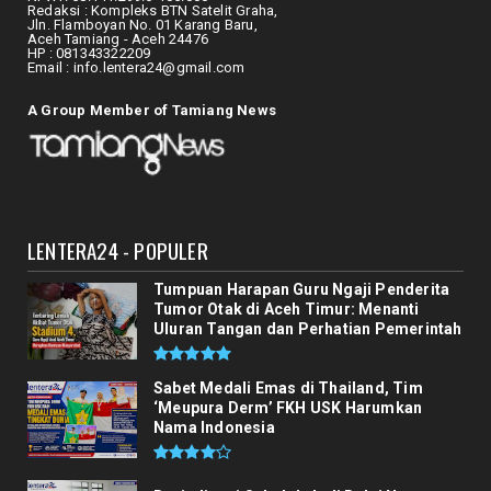
Redaksi : Kompleks BTN Satelit Graha,
Jln. Flamboyan No. 01 Karang Baru,
Wabup Ismail Turun Tangan Benahi
Aceh Tamiang - Aceh 24476
Pendidikan Pelosok, Gandeng...
HP : 081343322209
Email : info.lentera24@gmail.com
August 04, 2026
ACEH TIMUR
A Group Member of Tamiang News
BPMA dan Medco E&P Malaka Latih Puluhan
Guru di Aceh Timur, ...
August 04, 2026
GUGAT CERAI
LENTERA24 - POPULER
Tak Tahan Beban Pascabanjir dan Judi
Online, Ratusan Istri ...
Tumpuan Harapan Guru Ngaji Penderita
August 04, 2026
Tumor Otak di Aceh Timur: Menanti
Uluran Tangan dan Perhatian Pemerintah
Sabet Medali Emas di Thailand, Tim
‘Meupura Derm’ FKH USK Harumkan
Nama Indonesia