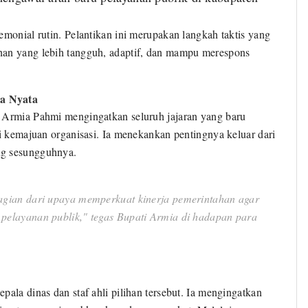
emonial rutin. Pelantikan ini merupakan langkah taktis yang
han yang lebih tangguh, adaptif, dan mampu merespons
ja Nyata
i Armia Pahmi mengingatkan seluruh jajaran yang baru
mi kemajuan organisasi. Ia menekankan pentingnya keluar dari
ng sesungguhnya.
i bagian dari upaya memperkuat kinerja pemerintahan agar
a pelayanan publik," tegas Bupati Armia di hadapan para
pala dinas dan staf ahli pilihan tersebut. Ia mengingatkan