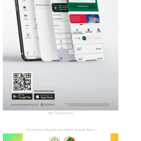
My Telkomsel
- Pelantikan Bupati dan Wakil Bupati Atam -