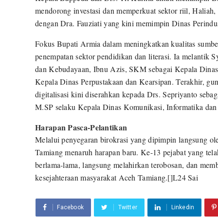
mendorong investasi dan memperkuat sektor riil, Hali
dengan Dra. Fauziati yang kini memimpin Dinas Perindu
​Fokus Bupati Armia dalam meningkatkan kualitas sumber 
penempatan sektor pendidikan dan literasi. Ia melantik
dan Kebudayaan, Ibnu Azis, SKM sebagai Kepala Dinas 
Kepala Dinas Perpustakaan dan Kearsipan. Terakhir, gu
digitalisasi kini diserahkan kepada Drs. Sepriyanto se
M.SP selaku Kepala Dinas Komunikasi, Informatika dan
​Harapan Pasca-Pelantikan
​Melalui penyegaran birokrasi yang dipimpin langsung 
Tamiang menaruh harapan baru. Ke-13 pejabat yang tela
berlama-lama, langsung melahirkan terobosan, dan memb
kesejahteraan masyarakat Aceh Tamiang.[]L24 Sai
Facebook
Twitter
Linkedin