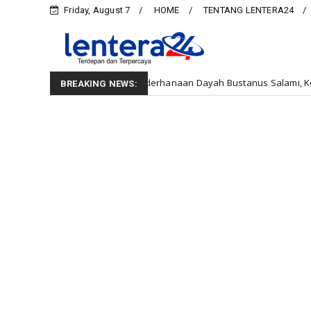
Friday, August 7
HOME
TENTANG LENTERA24
alik Kesederhanaan Dayah Bustanus Salami, Kepedulian Asar Humani
BREAKING NEWS: