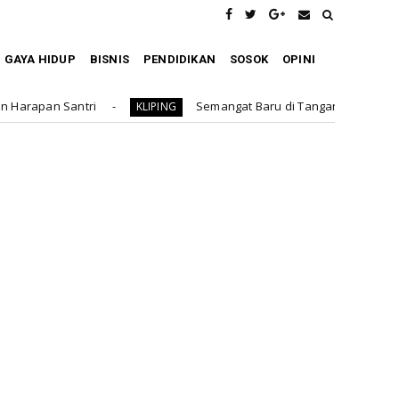
GAYA HIDUP
BISNIS
PENDIDIKAN
SOSOK
OPINI
Semangat Baru di Tangan Azhari: RAT Perdana Koperasi Tin
KLIPING