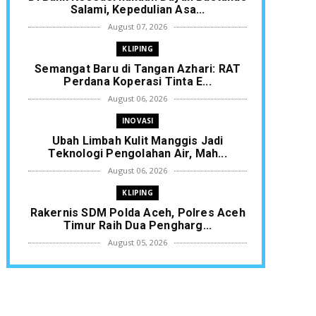
Salami, Kepedulian Asa...
August 07, 2026
KLIPING
Semangat Baru di Tangan Azhari: RAT
Perdana Koperasi Tinta E...
August 06, 2026
INOVASI
Ubah Limbah Kulit Manggis Jadi
Teknologi Pengolahan Air, Mah...
August 06, 2026
KLIPING
Rakernis SDM Polda Aceh, Polres Aceh
Timur Raih Dua Pengharg...
August 05, 2026
ACEH TAMIANG
Finalisasi BNBA Tahap III Dikebut, BPBD
Aceh Tamiang Libatka...
August 05, 2026