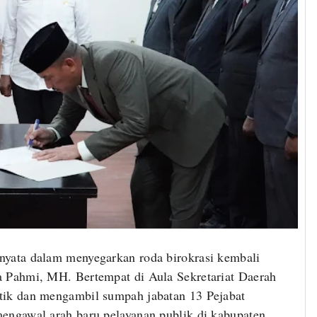
yata dalam menyegarkan roda birokrasi kembali
a Pahmi, MH. Bertempat di Aula Sekretariat Daerah
tik dan mengambil sumpah jabatan 13 Pejabat
engawal arah baru pelayanan publik di kabupaten