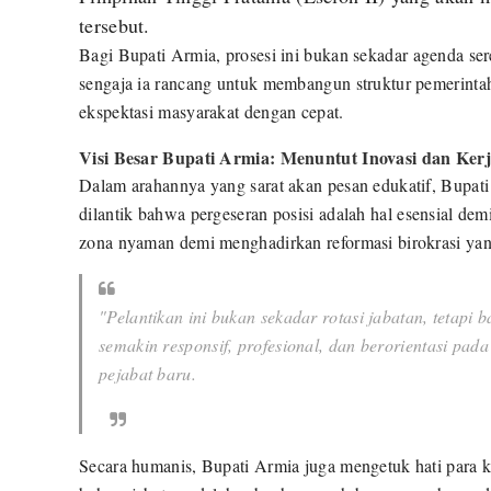
tersebut.
​Bagi Bupati Armia, prosesi ini bukan sekadar agenda ser
sengaja ia rancang untuk membangun struktur pemerinta
ekspektasi masyarakat dengan cepat.
​Visi Besar Bupati Armia: Menuntut Inovasi dan Ker
​Dalam arahannya yang sarat akan pesan edukatif, Bupat
dilantik bahwa pergeseran posisi adalah hal esensial de
zona nyaman demi menghadirkan reformasi birokrasi ya
​"Pelantikan ini bukan sekadar rotasi jabatan, tetap
semakin responsif, profesional, dan berorientasi pad
pejabat baru
.
​Secara humanis, Bupati Armia juga mengetuk hati para ke