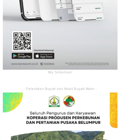
My Telkomsel
- Pelantikan Bupati dan Wakil Bupati Atam -