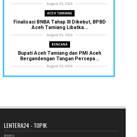
August 05, 2026
ACEH TAMIANG
Finalisasi BNBA Tahap III Dikebut, BPBD
Aceh Tamiang Libatka...
August 05, 2026
BENCANA
Bupati Aceh Tamiang dan PMI Aceh
Bergandengan Tangan Percepa...
August 05, 2026
KLIPING
Pemkot Langsa Kebut Penertiban
Pasar Induk, Pedagang Diminta...
August 05, 2026
KESEMRAWUTAN PASAR
Mengurai Kesemrawutan Pasar Langsa:
Pemko Buka Jalur Lalin, ...
LENTERA24 - TOPIK
August 04, 2026
BISNIS