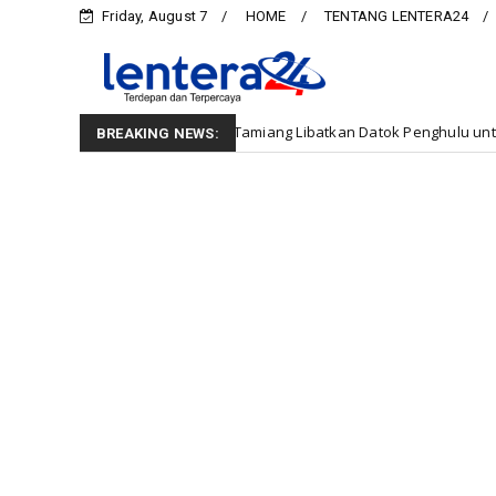
Friday, August 7
HOME
TENTANG LENTERA24
ut, BPBD Aceh Tamiang Libatkan Datok Penghulu untuk Vervali Stimulan 
BREAKING NEWS: