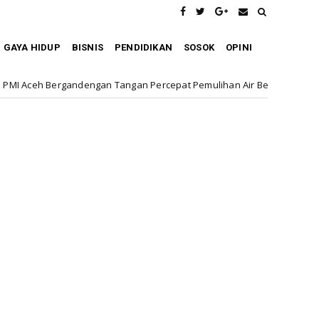
GAYA HIDUP
BISNIS
PENDIDIKAN
SOSOK
OPINI
gan Tangan Percepat Pemulihan Air Bersih Pascabencana
KLIPIN