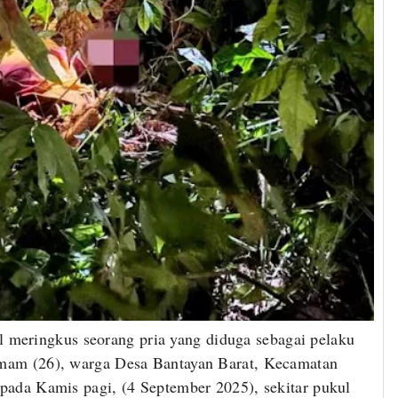
il meringkus seorang pria yang diduga sebagai pelaku
mam (26), warga Desa Bantayan Barat, Kecamatan
pada Kamis pagi, (4 September 2025), sekitar pukul