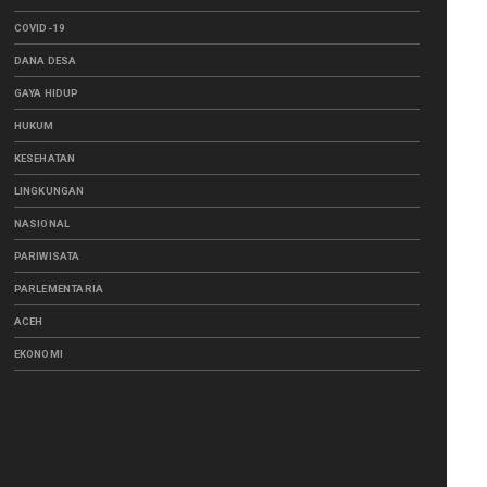
ACEH MENGAJAR
COVID-19
Wabup Ismail Turun Tangan Benahi
Pendidikan Pelosok, Gandeng...
DANA DESA
August 04, 2026
GAYA HIDUP
ACEH TIMUR
HUKUM
BPMA dan Medco E&P Malaka Latih
KESEHATAN
Puluhan Guru di Aceh Timur, ...
August 04, 2026
LINGKUNGAN
GUGAT CERAI
NASIONAL
Tak Tahan Beban Pascabanjir dan Judi
PARIWISATA
Online, Ratusan Istri ...
PARLEMENTARIA
August 04, 2026
ACEH
EKONOMI