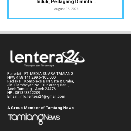
Induk, Pedagang Diminta...
August 05, 2026
KESEMRAWUTAN PASAR
Mengurai Kesemrawutan Pasar Langsa:
Pemko Buka Jalur Lalin, ...
August 04, 2026
ACEH MENGAJAR
Wabup Ismail Turun Tangan Benahi
Pendidikan Pelosok, Gandeng...
August 04, 2026
Penerbit : PT. MEDIA SUARA TAMIANG
NPWP. 58.141.299.6-105.000
ACEH TIMUR
Redaksi : Kompleks BTN Satelit Graha,
Jln. Flamboyan No. 01 Karang Baru,
BPMA dan Medco E&P Malaka Latih Puluhan
Aceh Tamiang - Aceh 24476
Guru di Aceh Timur, ...
HP : 081343322209
Email : info.lentera24@gmail.com
August 04, 2026
GUGAT CERAI
A Group Member of Tamiang News
Tak Tahan Beban Pascabanjir dan Judi
Online, Ratusan Istri ...
August 04, 2026