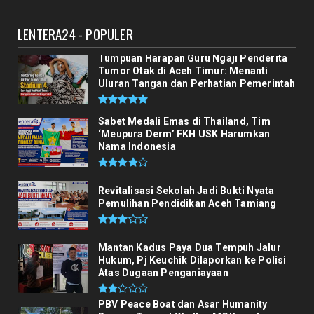
FKH USK
LENTERA24 - POPULER
Sabet Medali Emas di Thailand, Tim
‘Meupura Derm’ FKH USK Ha...
Tumpuan Harapan Guru Ngaji Penderita
August 02, 2026
Tumor Otak di Aceh Timur: Menanti
Uluran Tangan dan Perhatian Pemerintah
Sabet Medali Emas di Thailand, Tim
‘Meupura Derm’ FKH USK Harumkan
Nama Indonesia
Revitalisasi Sekolah Jadi Bukti Nyata
Pemulihan Pendidikan Aceh Tamiang
Mantan Kadus Paya Dua Tempuh Jalur
Hukum, Pj Keuchik Dilaporkan ke Polisi
Atas Dugaan Penganiayaan
PBV Peace Boat dan Asar Humanity