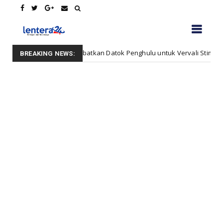
miang Libatkan Datok Penghulu untuk Vervali Stimulan Rumah
BEN
BREAKING NEWS: