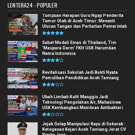
LENTERA24 - POPULER
Wabup Ismail Turun Tangan Benahi
Pendidikan Pelosok, Gandeng...
Tumpuan Harapan Guru Ngaji Penderita
August 04, 2026
Tumor Otak di Aceh Timur: Menanti
Uluran Tangan dan Perhatian Pemerintah
Sabet Medali Emas di Thailand, Tim
‘Meupura Derm’ FKH USK Harumkan
Nama Indonesia
Revitalisasi Sekolah Jadi Bukti Nyata
Pemulihan Pendidikan Aceh Tamiang
Ubah Limbah Kulit Manggis Jadi
Teknologi Pengolahan Air, Mahasiswa
USK Kembangkan Membran Antibakteri
Jejak Gelap Manipulasi Kayu di Sekerak:
Ketegasan Kejari Aceh Tamiang Jerat CV
Rimba Jaya