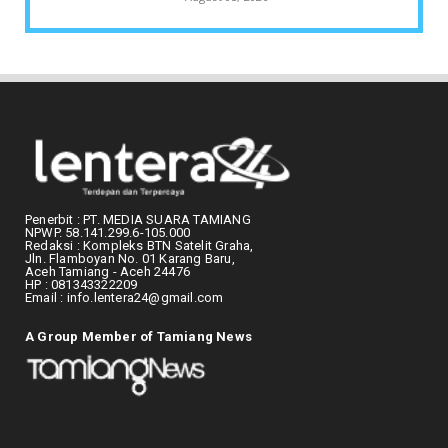
ACEH TAMIANG
Finalisasi BNBA Tahap III Dikebut, BPBD
Aceh Tamiang Libatka...
August 05, 2026
BENCANA
Bupati Aceh Tamiang dan PMI Aceh
Bergandengan Tangan Percepa...
August 05, 2026
Penerbit : PT. MEDIA SUARA TAMIANG
NPWP. 58.141.299.6-105.000
KLIPING
Redaksi : Kompleks BTN Satelit Graha,
Jln. Flamboyan No. 01 Karang Baru,
Pemkot Langsa Kebut Penertiban Pasar
Aceh Tamiang - Aceh 24476
Induk, Pedagang Diminta...
HP : 081343322209
Email : info.lentera24@gmail.com
August 05, 2026
KESEMRAWUTAN PASAR
A Group Member of Tamiang News
Mengurai Kesemrawutan Pasar Langsa:
Pemko Buka Jalur Lalin, ...
August 04, 2026
ACEH MENGAJAR