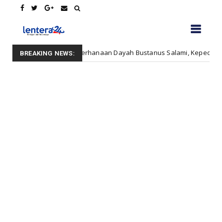
k Kesederhanaan Dayah Bustanus Salami, Kepedulian Asar Humanity d
BREAKING NEWS: