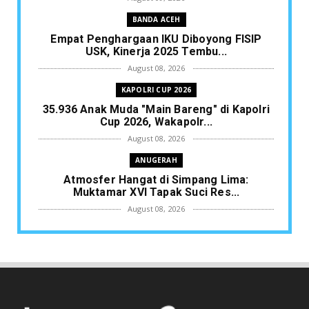
BANDA ACEH
Empat Penghargaan IKU Diboyong FISIP
USK, Kinerja 2025 Tembu...
August 08, 2026
KAPOLRI CUP 2026
35.936 Anak Muda "Main Bareng" di Kapolri
Cup 2026, Wakapolr...
August 08, 2026
ANUGERAH
Atmosfer Hangat di Simpang Lima:
Muktamar XVI Tapak Suci Res...
August 08, 2026
ACEH TAMIANG
Menjaga Asa Komunikasi Sosial: RAPI 01.10
Aceh Tamiang Matan...
August 07, 2026
ASAR HUMANITY