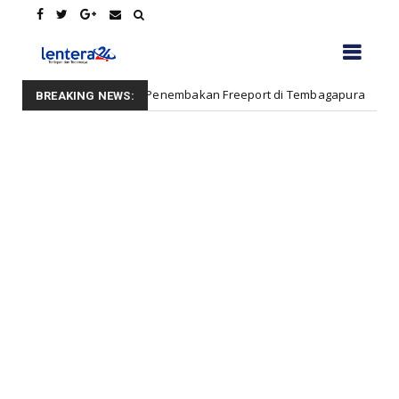
 Penembakan Freeport di Tembagapura
Empat Pe
BANDA ACEH
BREAKING NEWS: