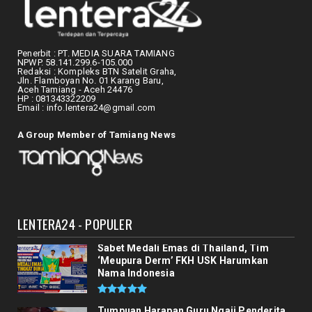
Di Balik Kesederhanaan Dayah Bustanus
Salami, Kepedulian Asa...
August 07, 2026
Penerbit : PT. MEDIA SUARA TAMIANG
NPWP. 58.141.299.6-105.000
KLIPING
Redaksi : Kompleks BTN Satelit Graha,
Jln. Flamboyan No. 01 Karang Baru,
Semangat Baru di Tangan Azhari: RAT
Aceh Tamiang - Aceh 24476
Perdana Koperasi Tinta E...
HP : 081343322209
Email : info.lentera24@gmail.com
August 06, 2026
INOVASI
A Group Member of Tamiang News
Ubah Limbah Kulit Manggis Jadi Teknologi
Pengolahan Air, Mah...
August 06, 2026
KLIPING
LENTERA24 - POPULER
Rakernis SDM Polda Aceh, Polres Aceh
Timur Raih Dua Pengharg...
Sabet Medali Emas di Thailand, Tim
August 05, 2026
‘Meupura Derm’ FKH USK Harumkan
Nama Indonesia
Tumpuan Harapan Guru Ngaji Penderita